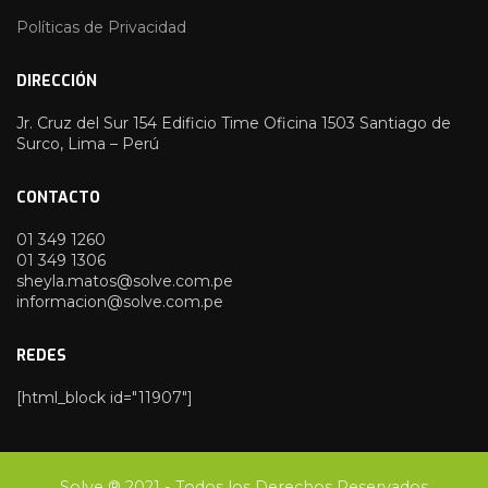
Políticas de Privacidad
DIRECCIÓN
Jr. Cruz del Sur 154 Edificio Time Oficina 1503 Santiago de
Surco, Lima – Perú
CONTACTO
01 349 1260
01 349 1306
sheyla.matos@solve.com.pe
informacion@solve.com.pe
REDES
[html_block id="11907"]
Solve ® 2021 - Todos los Derechos Reservados